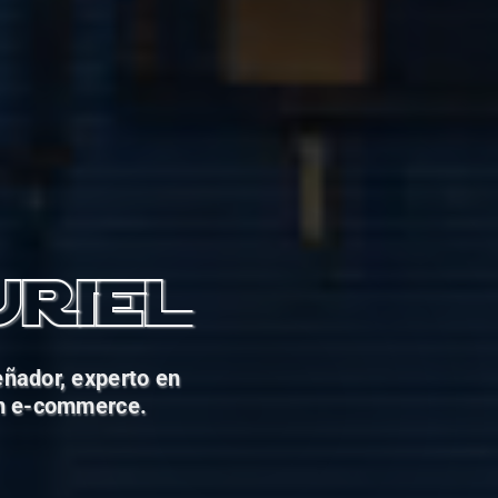
Uriel
eñador, experto en
en e-commerce.